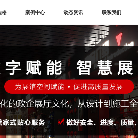
迪格
案例中心
动态资讯
联系我们
业介绍
展厅空间
化理念
展会展台
誉资质
会议活动
厂实景
环保展具
务范围
文化建设