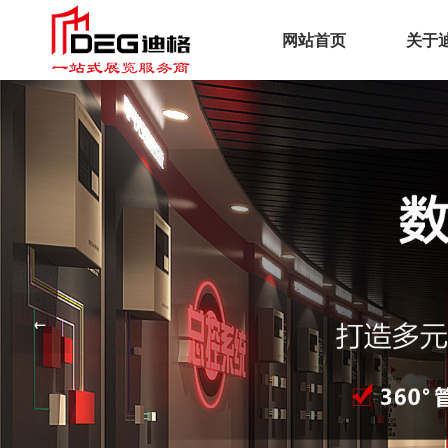
网站首页
关于
企
文
荣
工
服
←